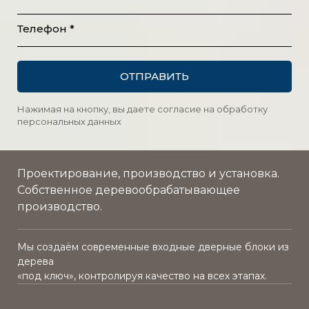
ручка дверная Fuaro
Телефон *
цилиндр
накладка на цилиндр
3 петли
ОТПРАВИТЬ
эмаль DeDUR
покраска в три стандартных цвета (белый
Нажимая на кнопку, вы даете согласие на обработку
RAL-9003, серый RAL-7024 или коричневый
персональных данных
RAL-8017)
рисунок фрезеровка с одной стороны
внутри полотна теплоизолирующий слой
Проектирование, производство и установка.
CCPF
Собственное деревообрабатывающее
облицовка многослойным натуральным
производство.
берёзовым шпоном повышенной
влагостойкости
Мы создаём современные входные дверные блоки из
дерева
«под ключ», контролируя качество на всех этапах.