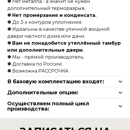
❄
Нет металла - а значит не нужен
дополнительный терморазрыв.
❄
Нет промерзания и конденсата.
❄
До 3-х контуров уплотнения.
❄
Идеальны в качестве уличной входной
двери частного дома или дачи.
❄
Вам не понадобится утеплённый тамбур
или дополнительные двери.
❄
Мы - прямой производитель.
❄
Доставка по России.
❄
Возможна РАССРОЧКА.
В базовую комплектацию входят:
полотно с коробкой (двойной контур
Дополнительные опции:
уплотнителя)
накладка на порог из нержавеющей стали.
коробка дверная из клеёного массива
Осуществляем полный цикл
покраска по палитре RAL в любой цвет
производства:
сосны армирована березовой фанерой
покраска в два и более цвета
снятие замеров
повышенной влагостойкости
наличники любой ширины
изготовление
2 стандартных внешних габарита дверного
рисунок (фрезеровка) с двух сторон
доставка по всей России
блока для каждой комплектации: