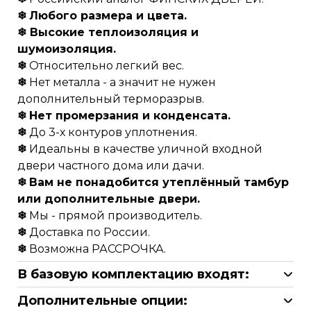
❄
Любого размера и цвета.
❄ Высокие теплоизоляция и
шумоизоляция.
❄
Относительно легкий вес.
❄
Нет металла - а значит не нужен
дополнительный терморазрыв.
❄
Нет промерзания и конденсата.
❄
До 3-х контуров уплотнения.
❄
Идеальны в качестве уличной входной
двери частного дома или дачи.
❄
Вам не понадобится утеплённый тамбур
или дополнительные двери.
❄
Мы - прямой производитель.
❄
Доставка по России.
❄
Возможна РАССРОЧКА.
В базовую комплектацию входят:
полотно с коробкой (двойной контур
Дополнительные опции:
уплотнителя)