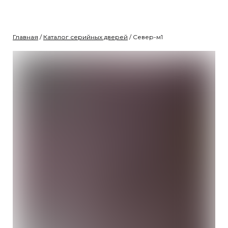
Главная
/
Каталог серийных дверей
/ Север-м1